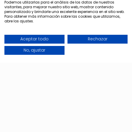
Podemos utilizarlas para el análisis de los datos de nuestros
visitantes, para mejorar nuestro sitio web, mostrar contenido
personalizado y brindarle una excelente experiencia en el sitio web.
Para obtener más información sobre las cookies que utilizamos,
abre los ajustes.
Aceptar todo
Rechazar
No, ajustar
Excellence en chasse!
L'équipe du Château de
Viñuelas vous fera
découvrir l'essence