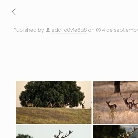
Published by
edc_c0v1e6a8
on
4 de septiemb