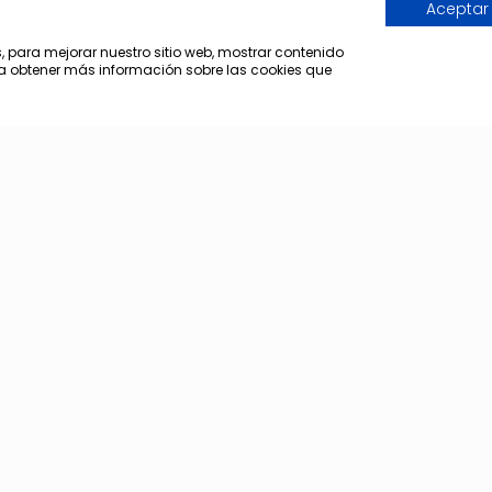
Aceptar
s, para mejorar nuestro sitio web, mostrar contenido
ara obtener más información sobre las cookies que
«
‹
de
2
›
»